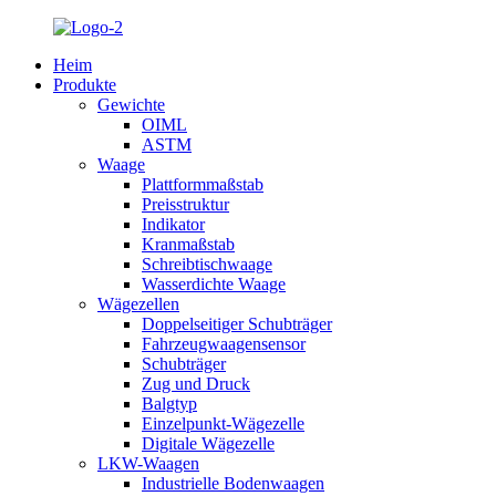
Heim
Produkte
Gewichte
OIML
ASTM
Waage
Plattformmaßstab
Preisstruktur
Indikator
Kranmaßstab
Schreibtischwaage
Wasserdichte Waage
Wägezellen
Doppelseitiger Schubträger
Fahrzeugwaagensensor
Schubträger
Zug und Druck
Balgtyp
Einzelpunkt-Wägezelle
Digitale Wägezelle
LKW-Waagen
Industrielle Bodenwaagen