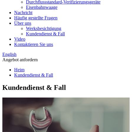
Durchflussstandard-Verifizierungsgeräte
Eisenbahnwaage
Nachricht
Häufig gestellte Fragen
Über uns
Werksbesichtigung
Kundendienst & Fall
Video
Kontaktieren Sie uns
English
Angebot anfordern
Heim
Kundendienst & Fall
Kundendienst & Fall