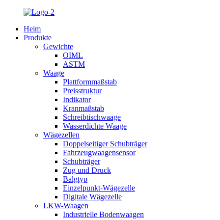
Heim
Produkte
Gewichte
OIML
ASTM
Waage
Plattformmaßstab
Preisstruktur
Indikator
Kranmaßstab
Schreibtischwaage
Wasserdichte Waage
Wägezellen
Doppelseitiger Schubträger
Fahrzeugwaagensensor
Schubträger
Zug und Druck
Balgtyp
Einzelpunkt-Wägezelle
Digitale Wägezelle
LKW-Waagen
Industrielle Bodenwaagen