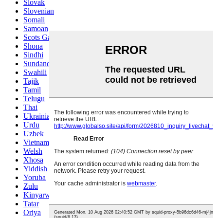
Slovak
Slovenian
Somali
Samoan
Scots Gaelic
Shona
Sindhi
Sundanese
Swahili
Tajik
Tamil
Telugu
Thai
Ukrainian
Urdu
Uzbek
Vietnamese
Welsh
Xhosa
Yiddish
Yoruba
Zulu
Kinyarwanda
Tatar
Oriya