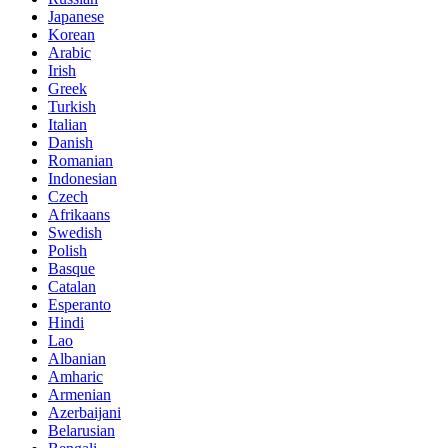
Japanese
Korean
Arabic
Irish
Greek
Turkish
Italian
Danish
Romanian
Indonesian
Czech
Afrikaans
Swedish
Polish
Basque
Catalan
Esperanto
Hindi
Lao
Albanian
Amharic
Armenian
Azerbaijani
Belarusian