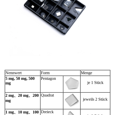
Parameter
Nennwert
Form
Menge
5 mg, 50 mg, 500
Pentagon
je 1 Stück
mg
Quadrat
2 mg
20 mg
200
、
、
jeweils 2 Stück
mg
Dreieck
1 mg
10 mg
100
、
、