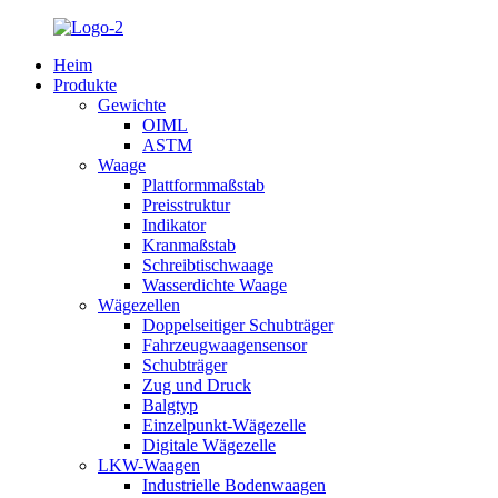
Heim
Produkte
Gewichte
OIML
ASTM
Waage
Plattformmaßstab
Preisstruktur
Indikator
Kranmaßstab
Schreibtischwaage
Wasserdichte Waage
Wägezellen
Doppelseitiger Schubträger
Fahrzeugwaagensensor
Schubträger
Zug und Druck
Balgtyp
Einzelpunkt-Wägezelle
Digitale Wägezelle
LKW-Waagen
Industrielle Bodenwaagen