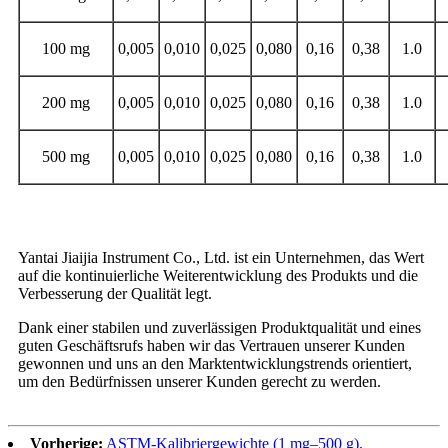
100 mg
0,005
0,010
0,025
0,080
0,16
0,38
1.0
200 mg
0,005
0,010
0,025
0,080
0,16
0,38
1.0
500 mg
0,005
0,010
0,025
0,080
0,16
0,38
1.0
Warum Sie sich für uns entscheiden sollten
Yantai Jiaijia Instrument Co., Ltd. ist ein Unternehmen, das Wert
auf die kontinuierliche Weiterentwicklung des Produkts und die
Verbesserung der Qualität legt.
Dank einer stabilen und zuverlässigen Produktqualität und eines
guten Geschäftsrufs haben wir das Vertrauen unserer Kunden
gewonnen und uns an den Marktentwicklungstrends orientiert,
um den Bedürfnissen unserer Kunden gerecht zu werden.
Vorherige:
ASTM-Kalibriergewichte (1 mg–500 g),