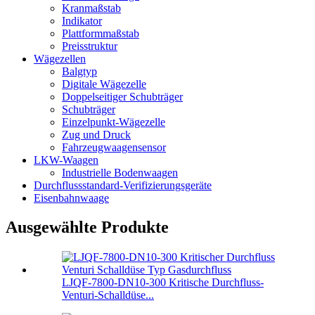
Kranmaßstab
Indikator
Plattformmaßstab
Preisstruktur
Wägezellen
Balgtyp
Digitale Wägezelle
Doppelseitiger Schubträger
Schubträger
Einzelpunkt-Wägezelle
Zug und Druck
Fahrzeugwaagensensor
LKW-Waagen
Industrielle Bodenwaagen
Durchflussstandard-Verifizierungsgeräte
Eisenbahnwaage
Ausgewählte Produkte
LJQF-7800-DN10-300 Kritische Durchfluss-
Venturi-Schalldüse...