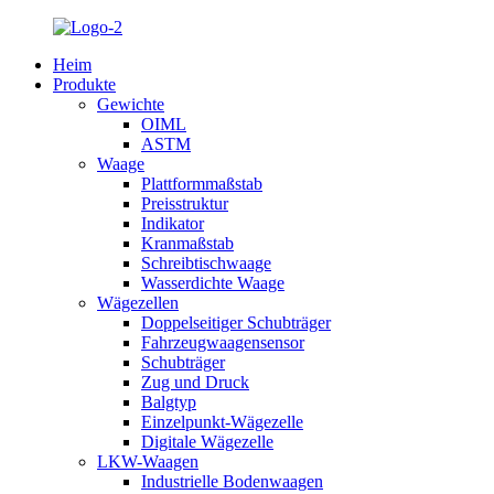
Heim
Produkte
Gewichte
OIML
ASTM
Waage
Plattformmaßstab
Preisstruktur
Indikator
Kranmaßstab
Schreibtischwaage
Wasserdichte Waage
Wägezellen
Doppelseitiger Schubträger
Fahrzeugwaagensensor
Schubträger
Zug und Druck
Balgtyp
Einzelpunkt-Wägezelle
Digitale Wägezelle
LKW-Waagen
Industrielle Bodenwaagen