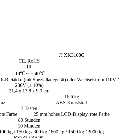
JJ XK3108C
CE, RoHS
III
-10℃～﹢40℃
Ah-Bleiakku (mit Spezialladegerät) oder Wechselstrom 110V /
230V (± 10%)
21,4 x 13,8 x 9,9 cm
16,6 kg
anz
ABS-Kunststoff
7 Tasten
te Farbe
25 mm hohes LCD-Display, rote Farbe
80 Stunden
10 Minuten
 100 kg / 150 kg / 300 kg / 600 kg / 1500 kg / 3000 kg
RS232 / RS485