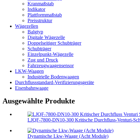
Kranmaßstab
Indikator
Plattformmaßstab
Preisstruktur
Wägezellen
Balgtyp
Digitale Wägezelle
Doppelseitiger Schubträger
Schubträger
Einzelpunkt-Wägezelle
Zug und Druck
Fahrzeugwaagensensor
LKW-Waagen
Industrielle Bodenwaagen
Durchflussstandard-Verifizierungsgeräte
Eisenbahnwaage
Ausgewählte Produkte
LJQF-7800-DN10-300 Kritische Durchfluss-Venturi-Scha
Dynamische Lkw-Waage (Acht Module)