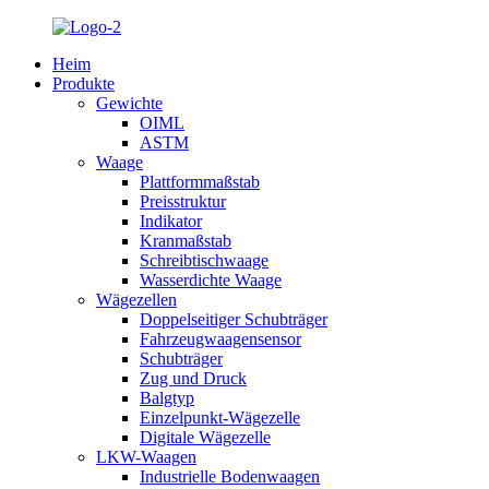
Heim
Produkte
Gewichte
OIML
ASTM
Waage
Plattformmaßstab
Preisstruktur
Indikator
Kranmaßstab
Schreibtischwaage
Wasserdichte Waage
Wägezellen
Doppelseitiger Schubträger
Fahrzeugwaagensensor
Schubträger
Zug und Druck
Balgtyp
Einzelpunkt-Wägezelle
Digitale Wägezelle
LKW-Waagen
Industrielle Bodenwaagen