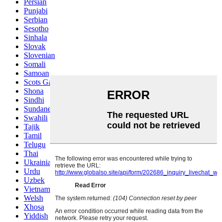
Persian
Punjabi
Serbian
Sesotho
Sinhala
Slovak
Slovenian
Somali
Samoan
Scots Gaelic
Shona
Sindhi
Sundanese
Swahili
Tajik
Tamil
Telugu
Thai
Ukrainian
Urdu
Uzbek
Vietnamese
Welsh
Xhosa
Yiddish